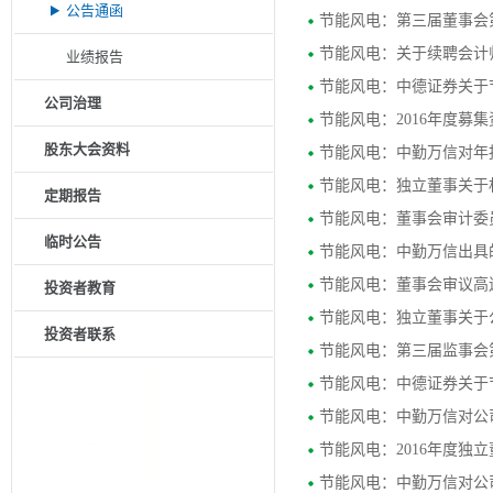
公告通函
节能风电：第三届董事会
节能风电：关于续聘会计
业绩报告
节能风电：中德证券关于节能
公司治理
节能风电：2016年度募集
股东大会资料
节能风电：中勤万信对年
节能风电：独立董事关于
定期报告
节能风电：董事会审计委员会
临时公告
节能风电：中勤万信出具的
节能风电：董事会审议高
投资者教育
节能风电：独立董事关于公
投资者联系
节能风电：第三届监事会
节能风电：中德证券关于节能
节能风电：中勤万信对公司
节能风电：2016年度独
节能风电：中勤万信对公司